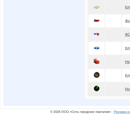
Кл
Фо
Ф
Кл
Не
Кл
Но
© 2026 ООО «Сеть городских порталов» ·
Реклама н