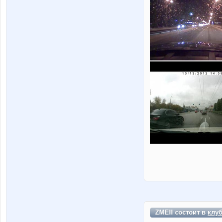
ZMEII состоит в
клу