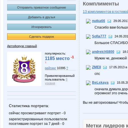
Комплименты
Отправить приватное сообщение
13 комплиментов в гостевой
Добавить в друзья
nutka66
29.05.201
Игнорировать
Спасибо вам большое!!
Sofia777
24.05.201
Сделать подарок
Большое СПАСИБО!!!
Автофорум главный
andreich5800
18.
популярность:
-1
1185 место
Мужик че, денежкой 
↓
ZMEII
17.05.2013 в
рейтинг
10395
?
спс
Привилегированный
пользователь
8
BeLskaya
15.05.2
уровня
сначала думала доро
огромное! это очень
Вы не авторизованы! Чтоб
Статистика портрета:
сейчас просматривают портрет - 0
зарегистрированные пользователи
посетившие портрет за 7 дней - 0
Метки лидеров